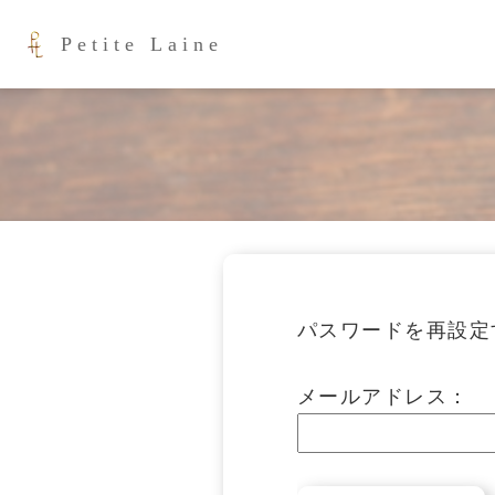
Petite Laine
会社概要
見積り依頼
会員情報
お直し内容
お支払・ご発送
見積依頼
リメイク内容
Access
技術者と設備
ビフォーアフター
問診票
FAQ
ログアウト
パスワードを再設定
メールアドレス：